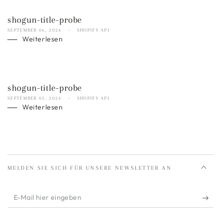
shogun-title-probe
SEPTEMBER 06, 2024
SHOPIFY API
Weiterlesen
shogun-title-probe
SEPTEMBER 05, 2024
SHOPIFY API
Weiterlesen
MELDEN SIE SICH FÜR UNSERE NEWSLETTER AN
E-
Mail